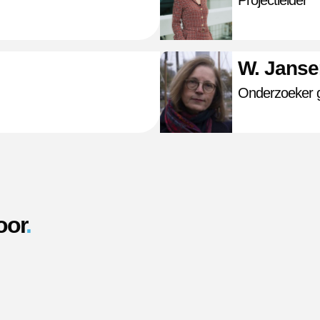
Projectleider
W. Janse
Onderzoeker 
oor
.