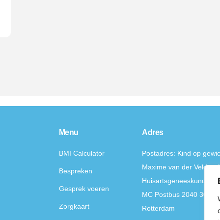
Menu
Adres
BMI Calculator
Postadres: Kind op gewich
Maxime van der Velden A
Bespreken
Huisartsgeneeskunde, E
Gesprek voeren
MC Postbus 2040 3000 
Zorgkaart
Rotterdam