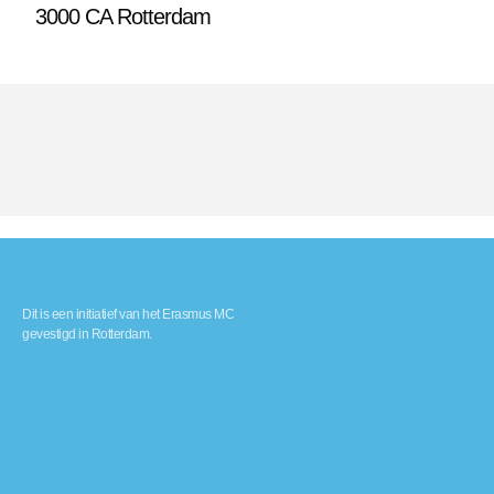
3000 CA Rotterdam
Dit is een initiatief van het Erasmus MC
gevestigd in Rotterdam.