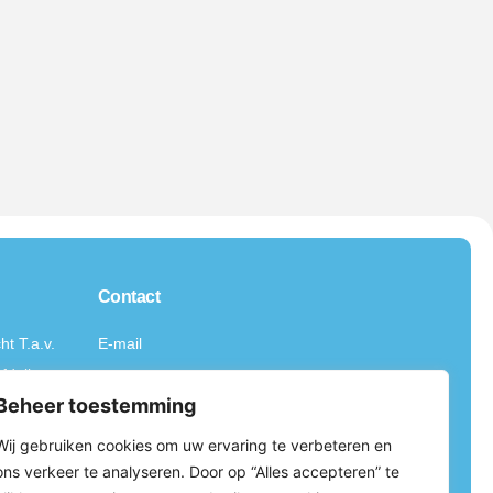
Contact
t T.a.v.
E-mail
fdeling
m.a.m.vandervelden@erasmusmc.nl
Beheer toestemming
rasmus
CA
Wij gebruiken cookies om uw ervaring te verbeteren en
ons verkeer te analyseren. Door op “Alles accepteren” te